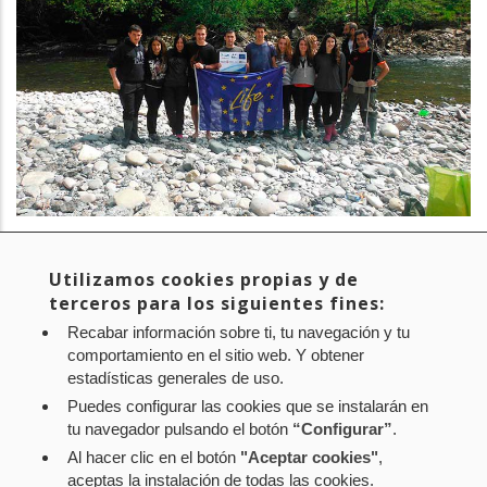
PROYECTO:
LIFE Irekibai
EMPRESA:
OREKAN
Utilizamos cookies propias y de
terceros para los siguientes fines:
Recabar información sobre ti, tu navegación y tu
comportamiento en el sitio web. Y obtener
Primera
« First
Página
‹‹
Page
1
Page
2
Página
3
Paginación
estadísticas generales de uso.
página
anterior
actual
Puedes configurar las cookies que se instalarán en
tu navegador pulsando el botón
“Configurar”
.
Al hacer clic en el botón
"Aceptar cookies"
,
Aviso legal
Política de privacidad
Política de cookies
aceptas la instalación de todas las cookies.