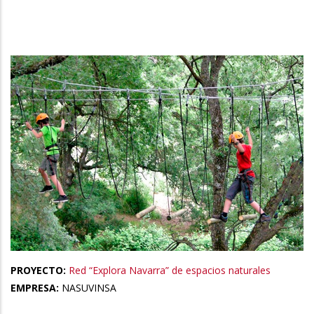
la
navegación
PROYECTO:
Red “Explora Navarra” de espacios naturales
EMPRESA:
NASUVINSA