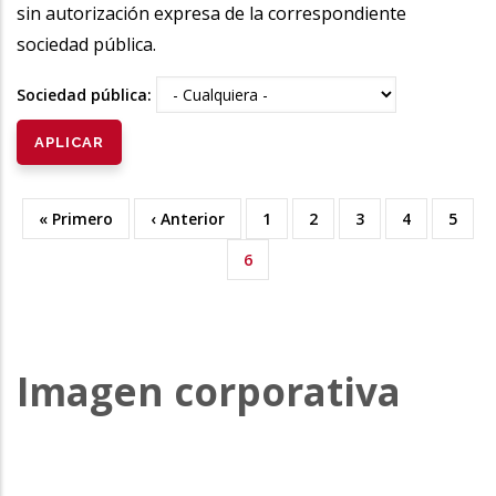
sin autorización expresa de la correspondiente
sociedad pública.
Sociedad pública:
Primera
« Primero
Página
‹ Anterior
Page
1
Page
2
Page
3
Page
4
Page
5
Paginación
página
anterior
Página
6
actual
Imagen corporativa