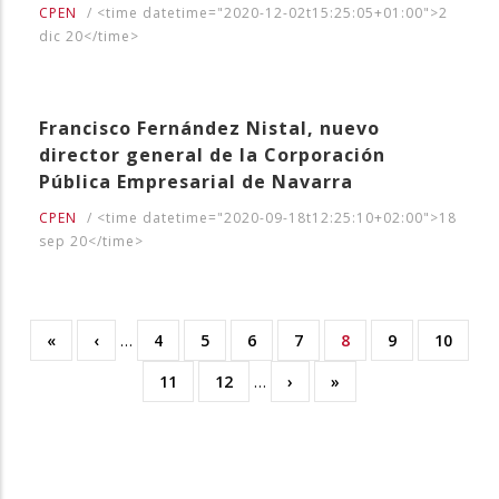
CPEN
/
<time datetime="2020-12-02t15:25:05+01:00">2
dic 20</time>
Francisco Fernández Nistal, nuevo
director general de la Corporación
Pública Empresarial de Navarra
CPEN
/
<time datetime="2020-09-18t12:25:10+02:00">18
sep 20</time>
Primera
«
Página
‹
…
Page
4
Page
5
Page
6
Page
7
Página
8
Page
9
Page
10
Paginación
página
anterior
actual
Page
11
Page
12
…
Siguiente
›
Última
»
página
página