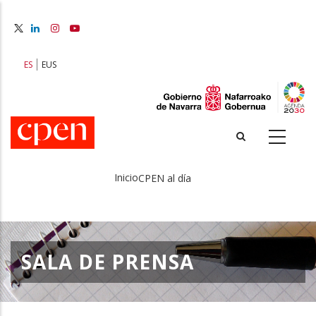
Pasar
al
contenido
principal
ES
EUS
Inicio
CPEN al día
Sobrescribir
enlaces
de
SALA DE PRENSA
ayuda
a