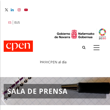
Pasar
al
contenido
principal
ES
EUS
Inicio
CPEN al día
Sobrescribir
enlaces
de
SALA DE PRENSA
ayuda
a