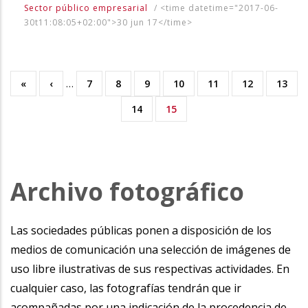
Sector público empresarial
/
<time datetime="2017-06-
30t11:08:05+02:00">30 jun 17</time>
Primera
«
Página
‹
…
Page
7
Page
8
Page
9
Page
10
Page
11
Page
12
Page
13
Paginación
página
anterior
Page
14
Página
15
actual
Archivo fotográfico
Las sociedades públicas ponen a disposición de los
medios de comunicación una selección de imágenes de
uso libre ilustrativas de sus respectivas actividades. En
cualquier caso, las fotografías tendrán que ir
acompañadas por una indicación de la procedencia de