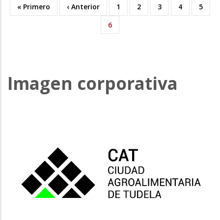
Primera
« Primero
Página
‹ Anterior
Page
1
Page
2
Page
3
Page
4
Page
5
Paginación
página
anterior
Página
6
actual
Imagen corporativa