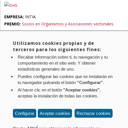
EMPRESA:
INTIA
PREMIO:
Socios en Organismos y Asociaciones sectoriales
Utilizamos cookies propias y de
Primera
« Primero
Página
‹ Anterior
Page
1
Page
2
Página
3
Page
4
Page
5
Paginación
terceros para los siguientes fines:
página
anterior
actual
Page
6
Page
7
Page
8
Siguiente
Siguiente >
Última
Último »
Recabar información sobre ti, tu navegación y tu
página
página
comportamiento en el sitio web. Y obtener
estadísticas generales de uso.
Puedes configurar las cookies que se instalarán en
tu navegador pulsando el botón
“Configurar”
.
Al hacer clic en el botón
"Aceptar cookies"
,
Aviso legal
Política de privacidad
Política de cookies
aceptas la instalación de todas las cookies.
Mapa web
Configuración de cookies
Contacto
: Paseo de Sarasate nº 38, 2º Dcha - 31001
Configurar
Aceptar cookies
Rechazar cookies
Pamplona (Navarra) Tel.: 848 42 08 72
corporacion@cpen.es