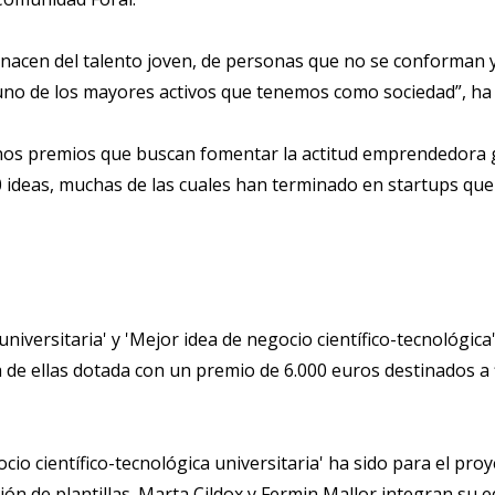
í nacen del talento joven, de personas que no se conforman 
uno de los mayores activos que tenemos como sociedad”, ha
 unos premios que buscan fomentar la actitud emprendedora gr
 ideas, muchas de las cuales han terminado en startups qu
 universitaria' y 'Mejor idea de negocio científico-tecnológi
 de ellas dotada con un premio de 6.000 euros destinados a f
ocio científico-tecnológica universitaria' ha sido para el p
stión de plantillas. Marta Cildox y Fermin Mallor integran su