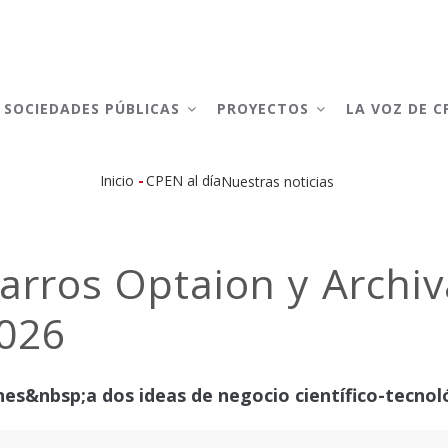
AIN
AVIGATION
SOCIEDADES PÚBLICAS
PROYECTOS
LA VOZ DE 
-
Inicio
CPEN al día
Nuestras noticias
Sobrescribir
enlaces
arros Optaion y Archiv
de
2026
ayuda
a
nes&nbsp;a dos ideas de negocio científico-tecnol
la
navegación