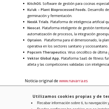
KitchOS
. Software de gestión para cocinas especia
Ku’uk – Plant Bioprocessed Foods.
Desarrollo d
germinación y fermentación.
NexIA Trials
. Plataforma de inteligencia artificial 
Neocat
. Plataforma inteligente de gestión territo
automatización de procesos, la integración geoespac
Optaion
. Plataforma para el dimensionado, la plani
operativa en los sectores sanitario y sociosanitario
Popcorn Therapeutics
. Virus oncolítico de últim
Vektor Global App.
Plataforma SaaS de fitness fun
atleta y las competiciones validadas con inteligencia
Noticia original de
www.navarra.es
Utilizamos cookies propias y de ter
Recabar información sobre ti, tu navegación y
Aviso legal
Política de privacidad
Política de cookies