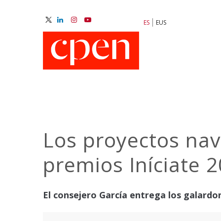
Pasar
al
ES
EUS
contenido
M
principal
N
Los proyectos nav
premios Iníciate 
El consejero García entrega los galardo