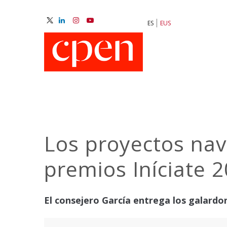
Skip
to
ES
EUS
main
M
content
N
Los proyectos nav
premios Iníciate 
El consejero García entrega los galardo