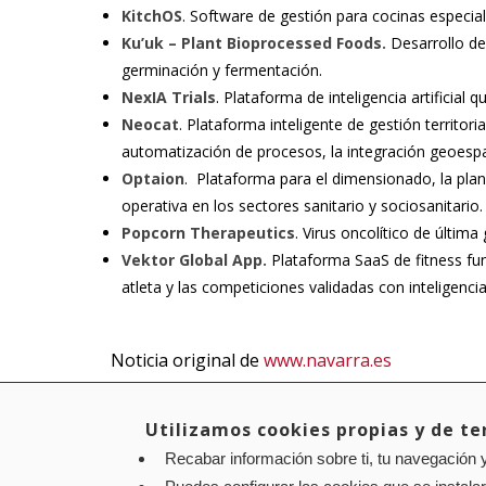
KitchOS
. Software de gestión para cocinas especia
Ku’uk – Plant Bioprocessed Foods.
Desarrollo d
germinación y fermentación.
NexIA Trials
. Plataforma de inteligencia artificial 
Neocat
. Plataforma inteligente de gestión territo
automatización de procesos, la integración geoespac
Optaion
. Plataforma para el dimensionado, la plani
operativa en los sectores sanitario y sociosanitario
Popcorn Therapeutics
. Virus oncolítico de últim
Vektor Global App.
Plataforma SaaS de fitness fun
atleta y las competiciones validadas con inteligencia
Noticia original de
www.navarra.es
Utilizamos cookies propias y de ter
Recabar información sobre ti, tu navegación y
Aviso legal
Política de privacidad
Política de cookies