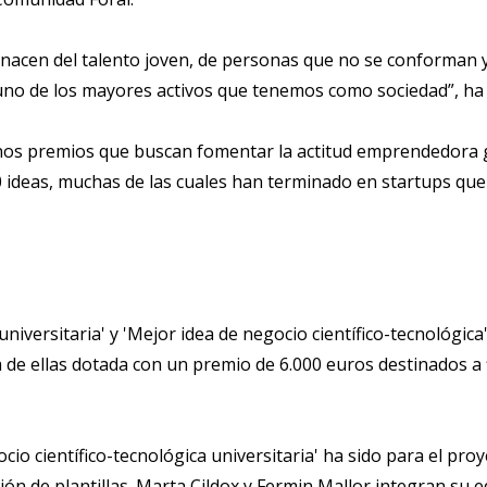
í nacen del talento joven, de personas que no se conforman 
uno de los mayores activos que tenemos como sociedad”, ha
 unos premios que buscan fomentar la actitud emprendedora gr
 ideas, muchas de las cuales han terminado en startups qu
 universitaria' y 'Mejor idea de negocio científico-tecnológi
 de ellas dotada con un premio de 6.000 euros destinados a f
ocio científico-tecnológica universitaria' ha sido para el p
stión de plantillas. Marta Cildox y Fermin Mallor integran su