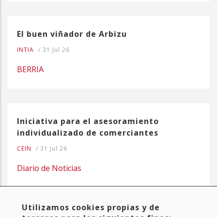
El buen viñador de Arbizu
INTIA
/
31 Jul 26
BERRIA
Iniciativa para el asesoramiento
individualizado de comerciantes
CEIN
/
31 Jul 26
Diario de Noticias
Utilizamos cookies propias y de
Primera
« Primera
Página
‹ Anterior
Page
1
Page
2
Página
3
Page
4
Page
5
Paginación