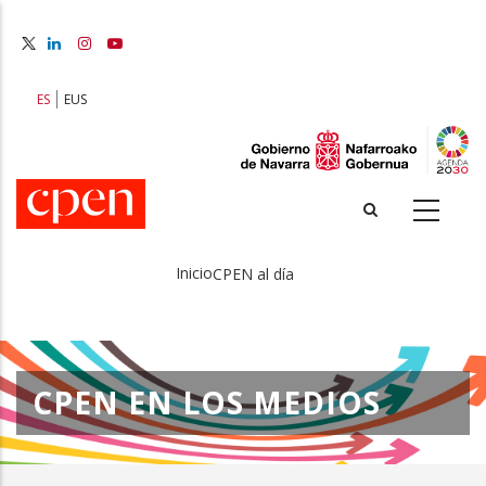
Pasar
al
contenido
principal
ES
EUS
Inicio
CPEN al día
Sobrescribir
enlaces
de
CPEN EN LOS MEDIOS
ayuda
a