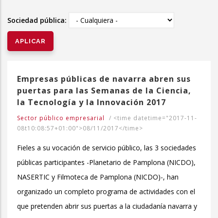
la
Sociedad pública:
navegación
Empresas públicas de navarra abren sus
puertas para las Semanas de la Ciencia,
la Tecnología y la Innovación 2017
Sector público empresarial
/
<time datetime="2017-11-
08t10:08:57+01:00">08/11/2017</time>
Fieles a su vocación de servicio público, las 3 sociedades
públicas participantes -Planetario de Pamplona (NICDO),
NASERTIC y Filmoteca de Pamplona (NICDO)-, han
organizado un completo programa de actividades con el
que pretenden abrir sus puertas a la ciudadanía navarra y