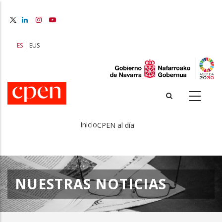
Pasar
al
contenido
principal
ES
EUS
Inicio
CPEN al día
Sobrescribir
enlaces
de
NUESTRAS NOTICIAS
ayuda
a