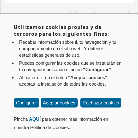
Primera
« Primero
Página
‹ Anterior
…
Page
386
Page
387
Page
388
Paginación
página
anterior
Utilizamos cookies propias y de
Page
389
Página
390
Page
391
Page
392
Page
393
Page
394
…
terceros para los siguientes fines:
actual
Siguiente
Siguiente >
Última
Último »
Recabar información sobre ti, tu navegación y tu
página
página
comportamiento en el sitio web. Y obtener
estadísticas generales de uso.
Puedes configurar las cookies que se instalarán en
tu navegador pulsando el botón
“Configurar”
.
Al hacer clic en el botón
"Aceptar cookies"
,
Aviso legal
Política de privacidad
Política de cookies
aceptas la instalación de todas las cookies.
Mapa web
Configuración de cookies
Contacto
: Paseo de Sarasate nº 38, 2º Dcha - 31001
Configurar
Aceptar cookies
Rechazar cookies
Pamplona (Navarra) Tel.: 848 42 08 72
corporacion@cpen.es
Pincha
AQUÍ
para obtener más información en
nuestra Política de Cookies.