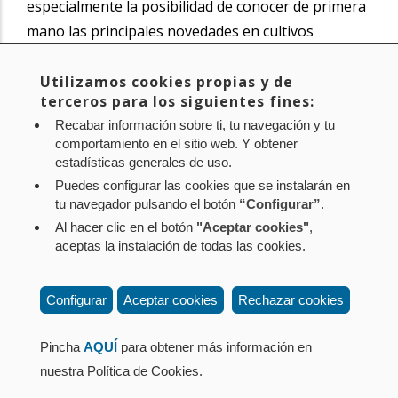
especialmente la posibilidad de conocer de primera
mano las principales novedades en cultivos
extensivos, así como el carácter profesional,
práctico e imparcial de las explicaciones ofrecidas
Utilizamos cookies propias y de
terceros para los siguientes fines:
por el equipo técnico de INTIA.
Recabar información sobre ti, tu navegación y tu
comportamiento en el sitio web. Y obtener
Noticia original de
www.navarra.es
estadísticas generales de uso.
Puedes configurar las cookies que se instalarán en
tu navegador pulsando el botón
“Configurar”
.
Al hacer clic en el botón
"Aceptar cookies"
,
Aviso legal
Política de privacidad
Política de cookies
aceptas la instalación de todas las cookies.
Mapa web
Configuración de cookies
Contacto
: Paseo de Sarasate nº 38, 2º Dcha - 31001
Configurar
Aceptar cookies
Rechazar cookies
Pamplona (Navarra) Tel.: 848 42 08 72
corporacion@cpen.es
Pincha
AQUÍ
para obtener más información en
nuestra Política de Cookies.