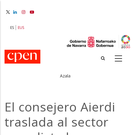
Skip
to
main
content
ES
EUS
Azala
Breadcrumb
El consejero Aierdi
traslada al sector