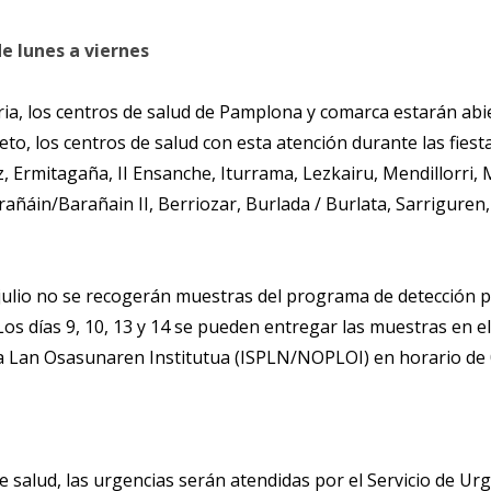
de lunes a viernes
ria, los centros de salud de Pamplona y comarca estarán abierto
reto, los centros de salud con esta atención durante las fie
z, Ermitagaña, II Ensanche, Iturrama, Lezkairu, Mendillorri,
áin/Barañain II, Berriozar, Burlada / Burlata, Sarriguren, V
julio no se recogerán muestras del programa de detección pr
s días 9, 10, 13 y 14 se pueden entregar las muestras en el 
 Lan Osasunaren Institutua (ISPLN/NOPLOI) en horario de 0
e salud, las urgencias serán atendidas por el Servicio de Urg