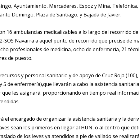
ngo, Ayuntamiento, Mercaderes, Espoz y Mina, Telefónica, Ca
anto Domingo, Plaza de Santiago, y Bajada de Javier.
on 16 ambulancias medicalizables a lo largo del recorrido del
112-SOS Navarra a aquel punto de recorrido que precise de má
cho profesionales de medicina, ocho de enfermería, 21 técni
res de puesto.
recursos y personal sanitario y de apoyo de Cruz Roja (100),
 5 de enfermería),que llevarán a cabo la asistencia sanitari
r que les asignará, proporcionando en tiempo real informa
tendidas.
el encargado de organizar la asistencia sanitaria y la deri
raves sean los primeros en llegar al HUN, o al centro que det
raslado de los leves ya atendidos a pie de vallado se realiz