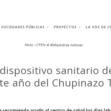
AIN
AVIGATION
SOCIEDADES PÚBLICAS
PROYECTOS
LA VOZ DE 
-
Inicio
CPEN al día
Nuestras noticias
Sobrescribir
enlaces
 dispositivo sanitario 
de
te año del Chupinazo Tx
ayuda
a
la
navegación
e recomienda acudir al centro de salud los días lab