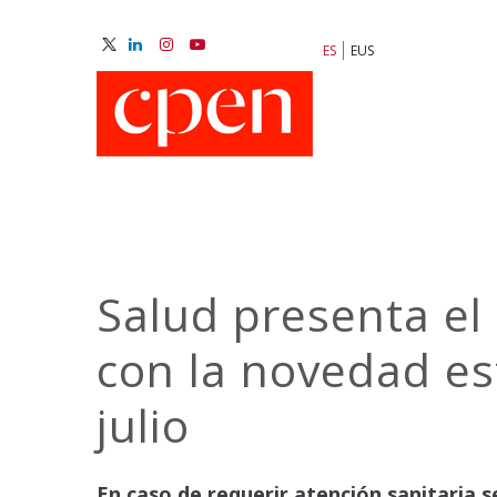
Pasar
al
ES
EUS
contenido
M
principal
N
Salud presenta el
con la novedad es
julio
En caso de requerir atención sanitaria s