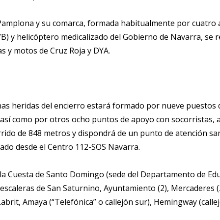
e Pamplona y su comarca, formada habitualmente por cuatro 
VB) y helicóptero medicalizado del Gobierno de Navarra, se 
as y motos de Cruz Roja y DYA.
onas heridas del encierro estará formado por nueve puestos d
 así como por otros ocho puntos de apoyo con socorristas, a
corrido de 848 metros y dispondrá de un punto de atención 
inado desde el Centro 112-SOS Navarra.
de la Cuesta de Santo Domingo (sede del Departamento de Edu
escaleras de San Saturnino, Ayuntamiento (2), Mercaderes (2)
brit, Amaya (“Telefónica” o callejón sur), Hemingway (callej