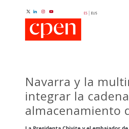
Pasar
al
ES
EUS
contenido
M
principal
N
Navarra y la mult
integrar la cadena
almacenamiento d
La Presidenta Chivite y el embajador de