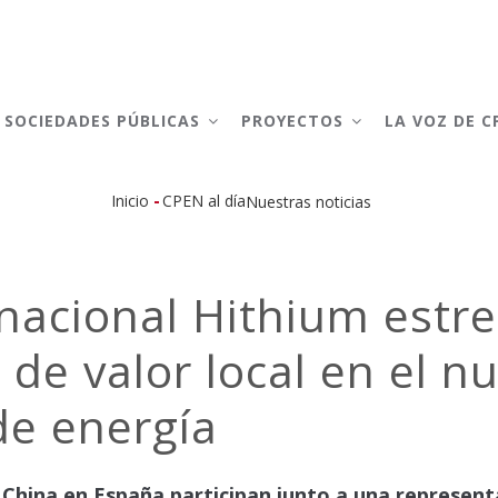
AIN
AVIGATION
SOCIEDADES PÚBLICAS
PROYECTOS
LA VOZ DE 
-
Inicio
CPEN al día
Nuestras noticias
Sobrescribir
enlaces
inacional Hithium estr
de
 de valor local en el 
ayuda
a
e energía
la
navegación
 China en España participan junto a una represent