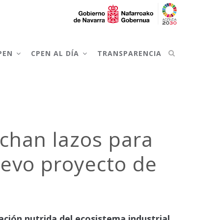
CPEN
CPEN AL DÍA
TRANSPARENCIA
echan lazos para
nuevo proyecto de
ación nutrida del ecosistema industrial