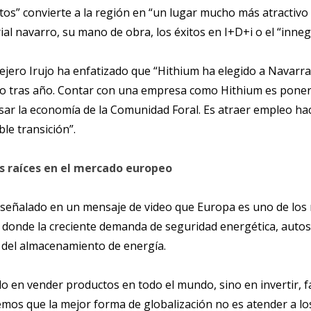
tos” convierte a la región en “un lugar mucho más atractivo 
ial navarro, su mano de obra, los éxitos en I+D+i o el “inne
nsejero Irujo ha enfatizado que “Hithium ha elegido a Nava
ño tras año. Contar con una empresa como Hithium es poner
ar la economía de la Comunidad Foral. Es atraer empleo ha
ble transición”.
s raíces en el mercado europeo
a señalado en un mensaje de video que Europa es uno de lo
, donde la creciente demanda de seguridad energética, autosuf
a del almacenamiento de energía.
lo en vender productos en todo el mundo, sino en invertir, fab
eemos que la mejor forma de globalización no es atender a lo